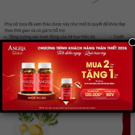
Phụ nữ Inca đã xem thảo dược này như một bí quyết để khỏe đẹp
theo thời gian và có giá trị hỗ trợ:
Tăng cường các hoạt động của hệ trục Não bộ – Tuyến
yên – Buồng trứng.
Ổn định, kích thích cơ thể tự sản sinh bộ ba nội tiết tố Estrogen,
Testosterone, Progesterone, đúng và đủ theo nhu cầu của mỗi
người.
Cải thiện các vấn đề bất ổn của thời kỳ tiền mãn kinh – mãn
kinh. Duy trì sức khỏe toàn thân, phòng ngừa bệnh, để phụ nữ
luôn tràn đầy sức sống.
Lepidium Meyenii