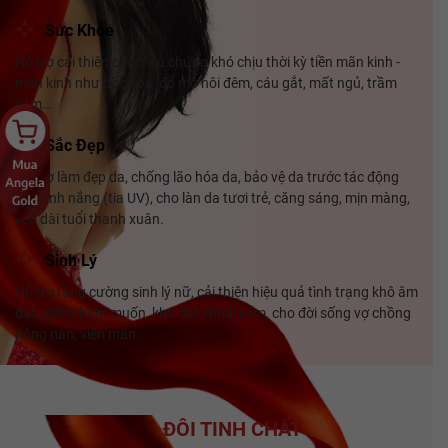
Sức Khỏe
Hỗ trợ cải thiện các triệu chứng khó chịu thời kỳ tiền mãn kinh -
mãn kinh như bốc hỏa, đổ mồ hôi đêm, cáu gắt, mất ngủ, trầm
cảm…
Sắc Đẹp
Hỗ trợ làm đẹp da, chống lão hóa da, bảo vệ da trước tác động
của ánh nắng (tia UV), cho làn da tươi trẻ, căng sáng, mịn màng,
kéo dài tuổi thanh xuân.
Sinh Lý
Hỗ trợ tăng cường sinh lý nữ, cải thiện hiệu quả tình trạng khô âm
đạo, giảm ham muốn, khó đạt khoái cảm, cho đời sống vợ chồng
nồng nàn, viên mãn.
BỘ ĐÔI TINH CHẤT