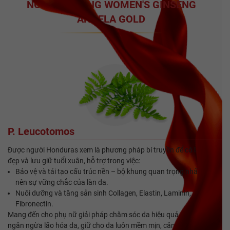
NỔI BẬT TRONG WOMEN'S GINSENG
ANGELA GOLD
P. Leucotomos
Được người Honduras xem là phương pháp bí truyền để có làn da
đẹp và lưu giữ tuổi xuân, hỗ trợ trong việc:
Bảo vệ và tái tạo cấu trúc nền – bộ khung quan trọng nhất tạo
nên sự vững chắc của làn da.
Nuôi dưỡng và tăng sản sinh Collagen, Elastin, Laminin,
Fibronectin.
Mang đến cho phụ nữ giải pháp chăm sóc da hiệu quả, hỗ trợ
ngăn ngừa lão hóa da, giữ cho da luôn mềm mịn, căng sáng từ