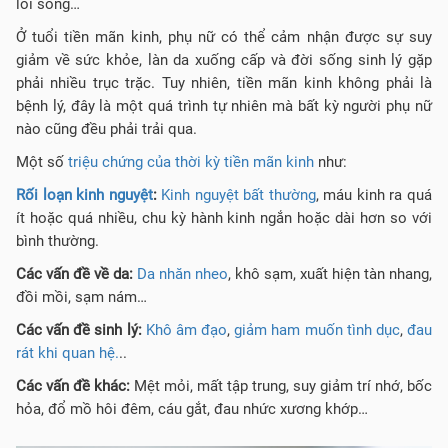
lối sống…
Ở tuổi tiền mãn kinh, phụ nữ có thể cảm nhận được sự suy
giảm về sức khỏe, làn da xuống cấp và đời sống sinh lý gặp
phải nhiều trục trặc. Tuy nhiên, tiền mãn kinh không phải là
bệnh lý, đây là một quá trình tự nhiên mà bất kỳ người phụ nữ
nào cũng đều phải trải qua.
Một số
triệu chứng của thời kỳ tiền mãn kinh
như:
Rối loạn kinh nguyệt
:
Kinh nguyệt bất thường
, máu kinh ra quá
ít hoặc quá nhiều, chu kỳ hành kinh ngắn hoặc dài hơn so với
bình thường.
Các vấn đề về da:
Da nhăn nheo
, khô sạm, xuất hiện tàn nhang,
đồi mồi, sạm nám…
Các vấn đề sinh lý:
Khô âm đạo
,
giảm ham muốn tình dục
,
đau
rát khi quan hệ.
..
Các vấn đề khác:
Mệt mỏi, mất tập trung, suy giảm trí nhớ, bốc
hỏa, đổ mồ hôi đêm, cáu gắt, đau nhức xương khớp…