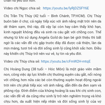
chấn và yêu đời hơn.
Video chị Ngọc chia sẻ:
https://youtu.be/lyRjDZSFY6E
Chị Trần Thị Thùy (42 tuổi – Bình Chánh, TP.HCM). Chị Thùy
buôn bán ở chợ, cả ngày tiếp xúc với ánh nắng mặt trời nên da
dẻ thâm sạm, thô ráp, đã vậy lại còn hay cảm thấy khô hạn,
kinh nguyệt không đều và sinh ra cáu gắt với chồng con. Thế
nhưng từ khi sử dụng Angela Gold do bạn bè giới thiệu thì bất
ngờ là các vấn đề chị gặp trước đây đã được cải thiện, làn da
mịn màng, tươi trẻ và đời sống sinh lý cũng khởi sắc hơn. Điều
này khiến chị Thùy trở nên vui vẻ, tự tin và yêu đời.
Video chị Thùy chia sẻ:
https://youtu.be/cFmW2H-mtqE
Chị Hoàng Dung (38 tuổi – Hóc Môn) là một giáo viên mầm
non, công việc áp lực khiến chị thường xuyên cáu gắt, nổi nóng
với chồng, hơn nữa các bé còn thường xuyên hoạt động ngoài
trời nên chị phải tiếp xúc với ánh nắng, dẫn đến da đen sạm và
phồng rộp. Đỉnh điểm của khủng hoảng là sau khi chị sinh con,
các vấn đề về da cũng như sinh lý trở nên nghiêm trọng và khó
chịu hơn, da xuất hiện nếp nhăn và đời sống sinh lý của vợ