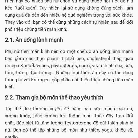
Hiện nay có nhiều phụ nữ chọn sử dụng thuốc nội tiết để níu
kéo “tuổi xuân”. Tuy nhiên lại sử dụng không đúng cách, lạm
dụng quá đà dẫn đến nhiều hệ quả nghiêm trọng với sức khỏe.
Thay vào đó, bạn có thể dùng những cách tự nhiên sau để đối
phó triệu chứng tiền mãn kinh.
2.1. Ăn uống lành mạnh
Phụ nữ tiền mãn kinh nên có một chế độ ăn uống lành mạnh
bao gồm các thực phẩm ít chất béo, cholesterol thấp, giàu
omega-3, isoflavones, phytosterols, canxi, vitamin như cá, sữa,
tôm, trứng, đậu tương… Những loại thức ăn này có tác dụng
tương tự với Estrogen, góp phần cải thiện triệu chứng tiền mãn
kinh.
2.2. Tham gia bộ môn thể thao yêu thích
Tập thể dục thường xuyên để nâng cao sức mạnh các cơ,
xương khớp, tăng cường lưu thông máu, thúc đẩy trao đổi
chất, đặc biệt là tăng lượng Testosterone để cải thiện sinh lý
nữ. Bạn có thể tập những bộ môn như thiền, yoga, khiêu vũ,
cardio…