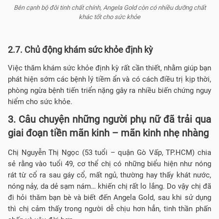
Bên cạnh bộ đôi tinh chất chính, Angela Gold còn có nhiều dưỡng chất
khác tốt cho sức khỏe
2.7. Chủ động khám sức khỏe định kỳ
Việc thăm khám sức khỏe định kỳ rất cần thiết, nhằm giúp bạn
phát hiện sớm các bệnh lý tiềm ẩn và có cách điều trị kịp thời,
phòng ngừa bệnh tiến triển nặng gây ra nhiều biến chứng nguy
hiểm cho sức khỏe.
3. Câu chuyện những người phụ nữ đã trải qua
giai đoạn tiền mãn kinh – mãn kinh nhẹ nhàng
Chị Nguyễn Thị Ngọc (53 tuổi – quận Gò Vấp, TP.HCM) chia
sẻ rằng vào tuổi 49, cơ thể chị có những biểu hiện như nóng
rát từ cổ ra sau gáy cổ, mất ngủ, thường hay thấy khát nước,
nóng nảy, da dẻ sạm nám… khiến chị rất lo lắng. Do vậy chị đã
đi hỏi thăm bạn bè và biết đến Angela Gold, sau khi sử dụng
thì chị cảm thấy trong người dễ chịu hơn hẳn, tinh thần phấn