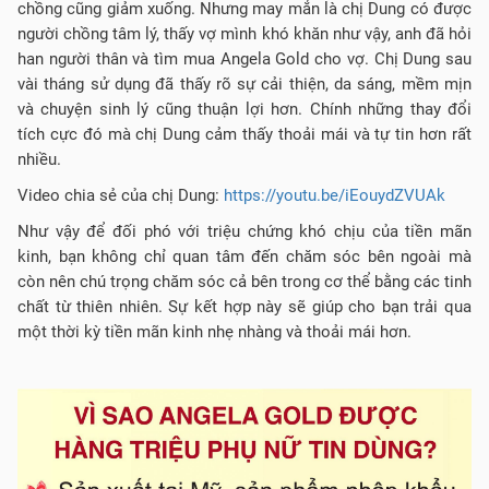
chồng cũng giảm xuống. Nhưng may mắn là chị Dung có được
người chồng tâm lý, thấy vợ mình khó khăn như vậy, anh đã hỏi
han người thân và tìm mua Angela Gold cho vợ. Chị Dung sau
vài tháng sử dụng đã thấy rõ sự cải thiện, da sáng, mềm mịn
và chuyện sinh lý cũng thuận lợi hơn. Chính những thay đổi
tích cực đó mà chị Dung cảm thấy thoải mái và tự tin hơn rất
nhiều.
Video chia sẻ của chị Dung:
https://youtu.be/iEouydZVUAk
Như vậy để đối phó với triệu chứng khó chịu của tiền mãn
kinh, bạn không chỉ quan tâm đến chăm sóc bên ngoài mà
còn nên chú trọng chăm sóc cả bên trong cơ thể bằng các tinh
chất từ thiên nhiên. Sự kết hợp này sẽ giúp cho bạn trải qua
một thời kỳ tiền mãn kinh nhẹ nhàng và thoải mái hơn.