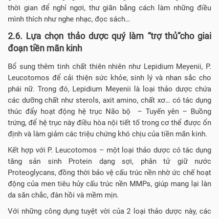
thời gian để nghỉ ngơi, thư giãn bằng cách làm những điều
mình thích như nghe nhạc, đọc sách…
2.6. Lựa chọn thảo dược quý làm “trợ thủ”cho giai
đoạn tiền mãn kinh
Bổ sung thêm tinh chất thiên nhiên như Lepidium Meyenii, P.
Leucotomos để cải thiện sức khỏe, sinh lý và nhan sắc cho
phái nữ. Trong đó, Lepidium Meyenii là loại thảo dược chứa
các dưỡng chất như sterols, axit amino, chất xơ… có tác dụng
thúc đẩy hoạt động hệ trục Não bộ – Tuyến yên – Buồng
trứng, để hệ trục này điều hòa nội tiết tố trong cơ thể được ổn
định và làm giảm các triệu chứng khó chịu của tiền mãn kinh.
Kết hợp với P. Leucotomos – một loại thảo dược có tác dụng
tăng sản sinh Protein dạng sợi, phân tử giữ nước
Proteoglycans, đồng thời bảo vệ cấu trúc nền nhờ ức chế hoạt
động của men tiêu hủy cấu trúc nền MMPs, giúp mang lại làn
da săn chắc, đàn hồi và mềm mịn.
Với những công dụng tuyệt vời của 2 loại thảo dược này, các