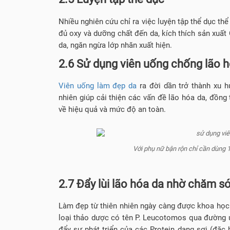
Nhiều nghiên cứu chỉ ra việc luyện tập thể dục th
đủ oxy và dưỡng chất đến da, kích thích sản xuất
da, ngăn ngừa lớp nhăn xuất hiện.
2.6 Sử dụng viên uống chống lão 
Viên uống làm đẹp da
ra đời dần trở thành xu h
nhiên giúp cải thiện các vấn đề lão hóa da, đồng
về hiệu quả và mức độ an toàn.
Với phụ nữ bận rộn chỉ cần dùng 1-
2.7 Đẩy lùi lão hóa da nhờ chăm s
Làm đẹp từ thiên nhiên ngày càng được khoa học 
loại thảo dược có tên P. Leucotomos qua đường 
đẩy sự phát triển của các Protein dạng sợi (đặc b