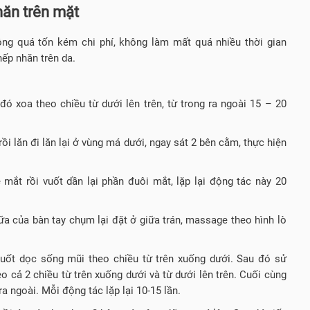
hăn trên mặt
g quá tốn kém chi phí, không làm mất quá nhiều thời gian
nếp nhăn trên da.
đó xoa theo chiều từ dưới lên trên, từ trong ra ngoài 15 – 20
rồi lăn đi lăn lại ở vùng má dưới, ngay sát 2 bên cằm, thực hiện
 mắt rồi vuốt dần lại phần đuôi mắt, lặp lại động tác này 20
ữa của bàn tay chụm lại đặt ở giữa trán, massage theo hình lò
vuốt dọc sống mũi theo chiều từ trên xuống dưới. Sau đó sử
cả 2 chiều từ trên xuống dưới và từ dưới lên trên. Cuối cùng
 ngoài. Mỗi động tác lặp lại 10-15 lần.