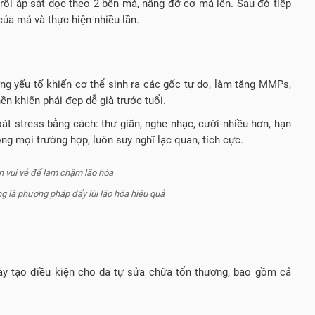
 rồi áp sát dọc theo 2 bên má, nâng đỡ cơ má lên. Sau đó tiếp
của má và thực hiện nhiều lần.
ng yếu tố khiến cơ thể sinh ra các gốc tự do, làm tăng MMPs,
ền khiến phái đẹp dễ già trước tuổi.
át stress bằng cách: thư giãn, nghe nhạc, cười nhiều hơn, hạn
rong mọi trường hợp, luôn suy nghĩ lạc quan, tích cực.
ng là phương pháp đẩy lùi lão hóa hiệu quả
ày tạo điều kiện cho da tự sửa chữa tổn thương, bao gồm cả