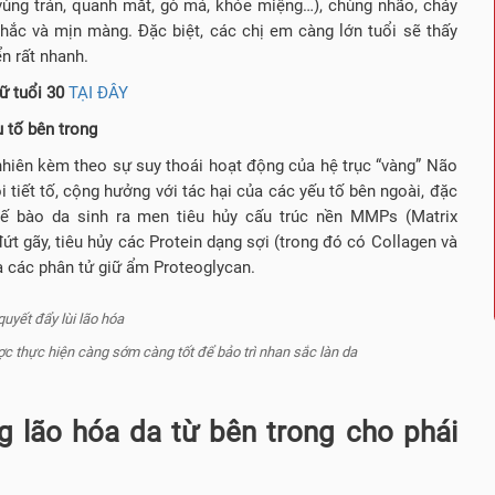
 vùng trán, quanh mắt, gò má, khóe miệng…), chùng nhão, chảy
chắc và mịn màng. Đặc biệt, các chị em càng lớn tuổi sẽ thấy
n rất nhanh.
ữ tuổi 30
TẠI ĐÂY
 tố bên trong
nhiên kèm theo sự suy thoái hoạt động của hệ trục “vàng” Não
 tiết tố, cộng hưởng với tác hại của các yếu tố bên ngoài, đặc
 tế bào da sinh ra men tiêu hủy cấu trúc nền MMPs (Matrix
t gãy, tiêu hủy các Protein dạng sợi (trong đó có Collagen và
và các phân tử giữ ẩm Proteoglycan.
 thực hiện càng sớm càng tốt để bảo trì nhan sắc làn da
 lão hóa da từ bên trong cho phái