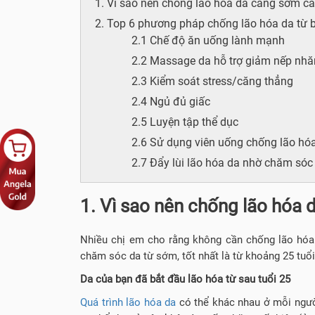
1. Vì sao nên chống lão hóa da càng sớm cà
2. Top 6 phương pháp chống lão hóa da từ b
2.1 Chế độ ăn uống lành mạnh
2.2 Massage da hỗ trợ giảm nếp nhă
2.3 Kiểm soát stress/căng thẳng
2.4 Ngủ đủ giấc
2.5 Luyện tập thể dục
2.6 Sử dụng viên uống chống lão hó
2.7 Đẩy lùi lão hóa da nhờ chăm sóc
1. Vì sao nên chống lão hóa 
Nhiều chị em cho rằng không cần chống lão hóa 
chăm sóc da từ sớm, tốt nhất là từ khoảng 25 tuổi
Da của bạn đã bắt đầu lão hóa từ sau tuổi 25
Quá trình lão hóa da
có thể khác nhau ở mỗi người.