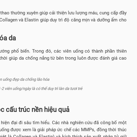
ể thao thường xuyên giúp cải thiện lưu lượng máu, cung cấp đầy
 Collagen và Elastin giúp duy trì độ căng mịn và dưỡng ẩm cho
hóa da
ướng phổ biến. Trong đó, các viên uống có thành phần thiên
 thời giúp da chống nắng từ bên trong luôn được đánh giá cao
2 viên uống/ngày là có thể duy trì làn da tươi trẻ
óc cấu trúc nền hiệu quả
hiện đại đi sâu tìm hiểu. Các nhà nghiên cứu đã công bố một
uống được xem là giải pháp ức chế các MMPs, đồng thời thúc
iệt là Collagen và Elastin) và kích thích sản xuất phân tử giữ