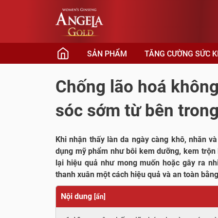
Skip
to
content
SẢN PHẨM
TĂNG CƯỜNG SỨC K
Chống lão hoá không
sóc sớm từ bên tron
Khi nhận thấy làn da ngày càng khô, nhăn v
dụng mỹ phẩm như bôi kem dưỡng, kem trộn 
lại hiệu quả như mong muốn hoặc gây ra nhi
thanh xuân một cách hiệu quả và an toàn bằng
Nội dung
[
ẩn
]