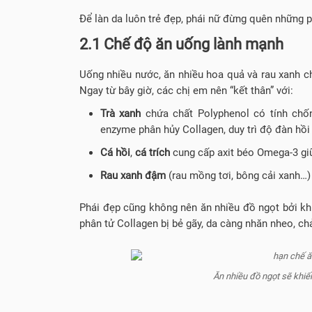
Để làn da luôn trẻ đẹp, phái nữ đừng quên những 
2.1 Chế độ ăn uống lành mạnh
Uống nhiều nước, ăn nhiều hoa quả và rau xanh ch
Ngay từ bây giờ, các chị em nên “kết thân” với:
Trà xanh
chứa chất Polyphenol có tính chố
enzyme phân hủy Collagen, duy trì độ đàn hồi
Cá hồi
,
cá trích
cung cấp axit béo Omega-3 gi
Rau xanh đậm
(rau mồng tơi, bông cải xanh…)
Phái đẹp cũng không nên ăn nhiều đồ ngọt bởi khi
phân tử Collagen bị bẻ gãy, da càng nhăn nheo, ch
Ăn nhiều đồ ngọt sẽ khiế