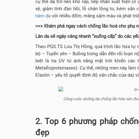
cụ thể da trở nên khô ráp, nếp nhăn xuất hiện (ở
xệ, giảm tính đàn hồi, lỗ chân lông to, kém săn 
nám da
với nhiều đốm, mảng sậm màu và phát triể
>>> Khám phá ngay cách chống lão hoá cho phụ n
Làn da sẽ ngày càng nhanh “xuống cấp” do các yếu
Theo PGS.TS Lưu Thị Hồng, quá trình lão hóa tự 
bộ – Tuyến yên – Buồng trứng dẫn đến rối loạn nội
biệt là tia UV từ ánh nắng mặt trời khiến các
Metalloproteinases). Cụ thể, những men này làm đứ
Elastin – yếu tố quyết định độ săn chắc của da) 
Công cuộc dưỡng da chống lão hóa nên được
2. Top 6 phương pháp chống
đẹp