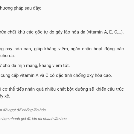
phương pháp sau đây:
ứa chất khử các gốc tự do gây lão hóa da (vitamin A, E, C,…).
ng oxy hóa cao, giúp kháng viêm, ngăn chặn hoạt động các
 cho da.
ữ cho da mịn màng, kháng viêm tốt.
 cung cấp vitamin A và C có đặc tính chống oxy hóa cao.
 cơ thể tiếp nhận quá nhiều chất bột đường sẽ khiến cấu trúc
ảy xệ.
n bạn nhanh già đi, làn da nhanh lão hóa