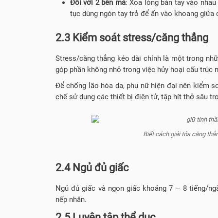
Đối với 2 bên má
: Xoa lòng bàn tay vào nhau
tục dùng ngón tay trỏ để ấn vào khoang giữa 
2.3 Kiểm soát stress/căng thẳng
Stress/căng thẳng kéo dài chính là một trong nhữ
góp phần không nhỏ trong việc hủy hoại cấu trúc n
Để chống lão hóa da, phụ nữ hiện đại nên kiểm so
chế sử dụng các thiết bị điện tử, tập hít thở sâu t
Biết cách giải tỏa căng thẳ
2.4 Ngủ đủ giấc
Ngủ đủ giấc và ngon giấc khoảng 7 – 8 tiếng/ng
nếp nhăn.
2.5 Luyện tập thể dục