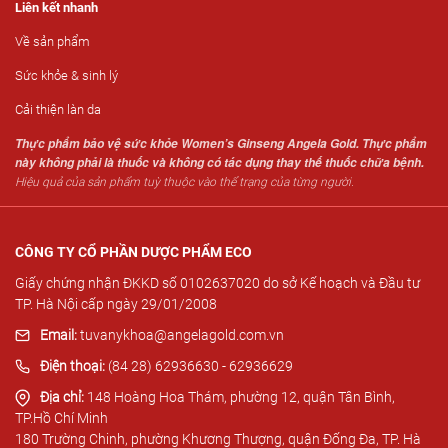
Liên kết nhanh
Về sản phẩm
Sức khỏe & sinh lý
Cải thiện làn da
Thực phẩm bảo vệ sức khỏe Women’s Ginseng Angela Gold. Thực phẩm
này không phải là thuốc và không có tác dụng thay thế thuốc chữa bệnh.
Hiệu quả của sản phẩm tuỳ thuộc vào thể trạng của từng người.
CÔNG TY CỔ PHẦN DƯỢC PHẨM ECO
Giấy chứng nhận ĐKKD số 0102637020 do sở Kế hoạch và Đầu tư
TP. Hà Nội cấp ngày 29/01/2008
Email:
tuvanykhoa@angelagold.com.vn
Điện thoại:
(84 28) 62936630 - 62936629
Địa chỉ:
148 Hoàng Hoa Thám, phường 12, quận Tân Bình,
TP.Hồ Chí Minh
180 Trường Chinh, phường Khương Thượng, quận Đống Đa, TP. Hà